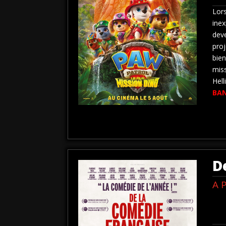
Lor
inex
deve
pro
bien
miss
Hell
BA
D
A 