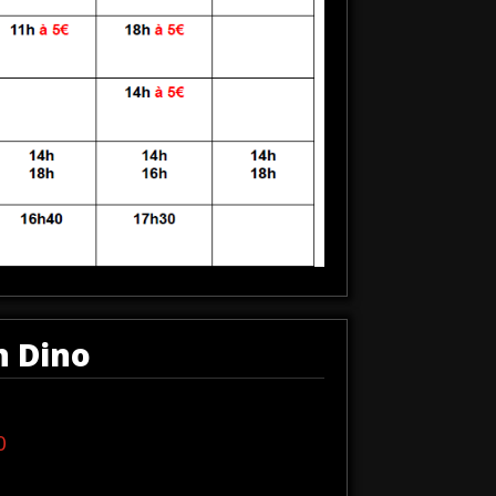
on Dino
0