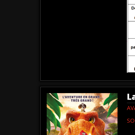
L
AV
SO