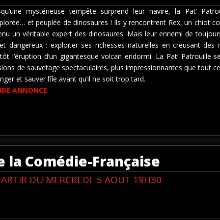
squ’une mystérieuse tempête surprend leur navire, la Pat’ Patrou
plorée… et peuplée de dinosaures ! Ils y rencontrent Rex, un chiot cou
nu un véritable expert des dinosaures. Mais leur ennemi de toujours, M
jet dangereux : exploiter ses richesses naturelles en creusant des
tôt l’éruption d’un gigantesque volcan endormi. La Pat’ Patrouille 
ions de sauvetage spectaculaires, plus impressionnantes que tout ce qu
inger et sauver l’île avant qu’il ne soit trop tard.
NDE ANNONCE
e la Comédie-Française
PARTIR DU MERCREDI 5 AOUT 19H30