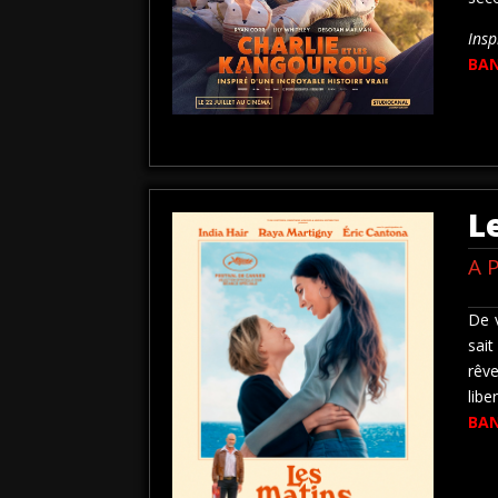
Insp
BA
L
A 
De v
sai
rêv
libe
BA