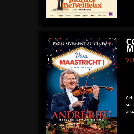
C
M
VE
Cet
sur 
aupa