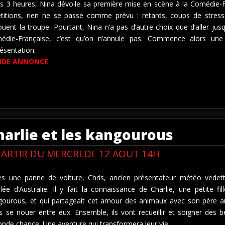
s 3 heures, Nina dévoile sa première mise en scène à la Comédie-Fr
étitions, rien ne se passe comme prévu : retards, coups de stres
uent la troupe. Pourtant, Nina n’a pas d’autre choix que d’aller jusqu
édie-Française, c’est qu’on n’annule pas. Commence alors une
ésentation.
NDE ANNONCE
harlie et les kangourous
PARTIR DU MERCREDI 12 AOUT 14H
ès une panne de voiture, Chris, ancien présentateur météo vedette
ulée d’Australie. Il y fait la connaissance de Charlie, une petite 
gourous, et qui partageait cet amour des animaux avec son père au
s se nouer entre eux. Ensemble, ils vont recueillir et soigner des 
onde chance. Une aventure qui transformera leur vie…