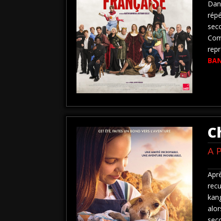
Dan
rép
seco
Com
repr
BA
C
A 
Apr
rec
kan
alor
sec